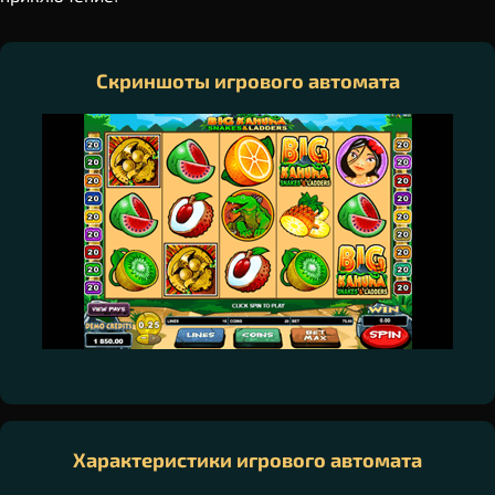
Скриншоты игрового автомата
Характеристики игрового автомата