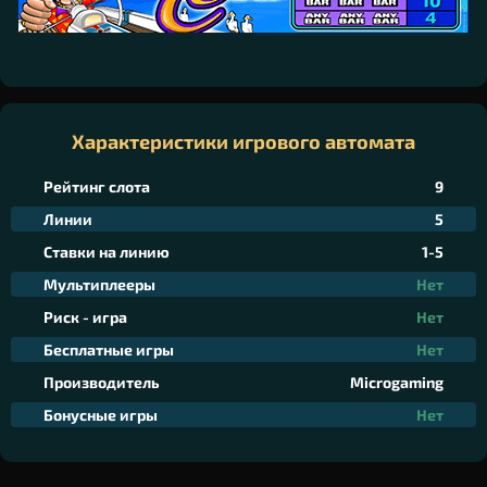
Характеристики игрового автомата
Рейтинг слота
9
Линии
5
Ставки на линию
1-5
Мультиплееры
Нет
Риск - игра
Нет
Бесплатные игры
Нет
Производитель
Microgaming
Бонусные игры
Нет