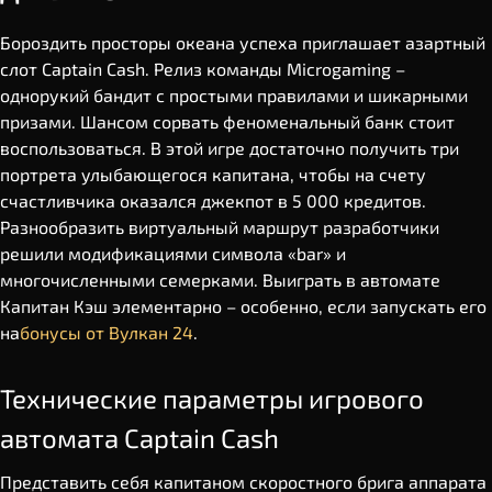
Бороздить просторы океана успеха приглашает азартный
слот Captain Cash. Релиз команды Microgaming –
однорукий бандит с простыми правилами и шикарными
призами. Шансом сорвать феноменальный банк стоит
воспользоваться. В этой игре достаточно получить три
портрета улыбающегося капитана, чтобы на счету
счастливчика оказался джекпот в 5 000 кредитов.
Разнообразить виртуальный маршрут разработчики
решили модификациями символа «bar» и
многочисленными семерками. Выиграть в автомате
Капитан Кэш элементарно – особенно, если запускать его
на
бонусы от Вулкан 24
.
Технические параметры игрового
автомата Captain Cash
Представить себя капитаном скоростного брига аппарата