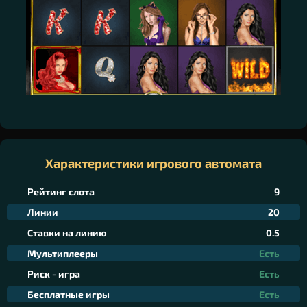
Характеристики игрового автомата
Рейтинг слота
9
Линии
20
Ставки на линию
0.5
Мультиплееры
Есть
Риск - игра
Есть
Бесплатные игры
Есть