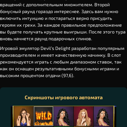
вращений с дополнительным множителем. Второй
бонусный раунд гораздо интереснее. Здесь вам нужно
включить интуицию и постараться верно присудить
героям их грехи. За каждое правильное предположение
вы будете получать крупные выигрыши. После этого тура
вновь начнется раунд подарочных спинов.
Игровой эмулятор Devil’s Delight разработан популярным
производителем и имеет качественную начинку. В слот
рекомендуется играть с любым диапазоном ставок, так
как он оснащен результативными бонусными играми и
высоким процентом отдачи (97,6).
Скриншоты игрового автомата