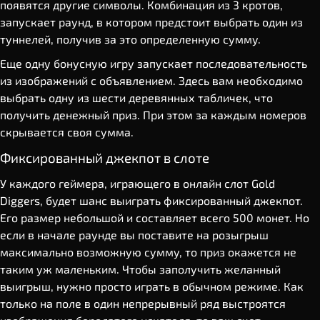
появятся другие символы. Комбинация из 3 кротов,
запускает раунд, в котором предстоит выбрать один из
туннелей, получив за это определенную сумму.
Еще одну бонусную игру запускает последовательность
из изображений с объявлением. Здесь вам необходимо
выбрать одну из шести деревянных табличек, что
получить денежный приз. При этом за каждым номеров
скрывается своя сумма.
Фиксированный джекпот в слоте
У каждого геймера, играющего в онлайн слот Gold
Diggers, будет шанс выиграть фиксированный джекпот.
Его размер небольшой и составляет всего 500 монет. Но
если в начале раунде вы поставите на розыгрыш
максимально возможную сумму, то приз окажется не
таким уж маленьким. Чтобы заполучить желанный
выигрыш, нужно просто играть в обычном режиме. Как
только на поле в один непрерывный ряд выстроятся