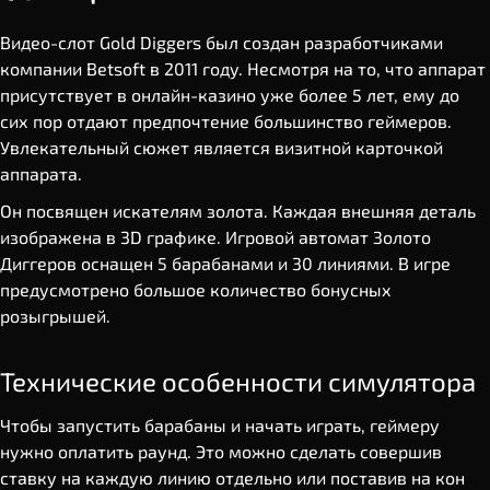
Видео-слот Gold Diggers был создан разработчиками
компании Betsoft в 2011 году. Несмотря на то, что аппарат
присутствует в онлайн-казино уже более 5 лет, ему до
сих пор отдают предпочтение большинство геймеров.
Увлекательный сюжет является визитной карточкой
аппарата.
Он посвящен искателям золота. Каждая внешняя деталь
изображена в 3D графике. Игровой автомат Золото
Диггеров оснащен 5 барабанами и 30 линиями. В игре
предусмотрено большое количество бонусных
розыгрышей.
Технические особенности симулятора
Чтобы запустить барабаны и начать играть, геймеру
нужно оплатить раунд. Это можно сделать совершив
ставку на каждую линию отдельно или поставив на кон