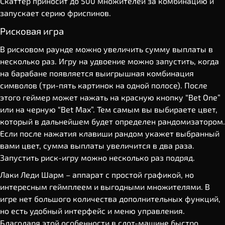
Скаттер приносит до 500 множителей за комбинацию и
запускает серию фриспинов.
Рисковая игра
В рисковом раунде можно увеличить сумму выплаты в
несколько раз. Игру на удвоение можно запустить, когда
на барабане появляется выигрышная комбинация
символов (три-пять картинок на одной полосе). После
этого геймер может нажать на красную кнопку “Bet One”
или на черную “Bet Max”. Тем самым вы выбираете цвет,
который в дальнейшем будет определен рандомизатором.
Если после нажатия клавиши рандом укажет выбранный
вами цвет, сумма выплаты увеличится в два раза.
Запустить риск-игру можно несколько раз подряд.
Лаки Леди Шарм – аппарат с простой графикой, но
интересным геймплеем и выгодными множителями. В
игре нет большого количества дополнительных функций,
но есть удобный интерфейс и меню управления.
Благодаря этой особенности в слот-машине быстро