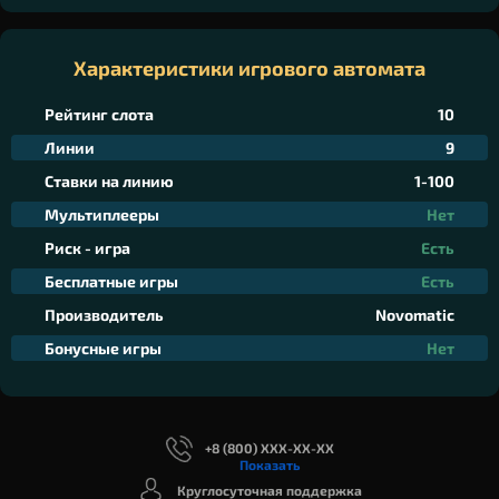
Характеристики игрового автомата
Рейтинг слота
10
Линии
9
Ставки на линию
1-100
Мультиплееры
Нет
Риск - игра
Есть
Бесплатные игры
Есть
Производитель
Novomatic
Бонусные игры
Нет
+8 (800) XXX-XX-XX
Показать
Круглосуточная поддержка