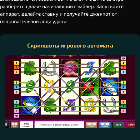
разберется даже начинающий гэмблер. Запускайте
аппарат, делайте ставку и получайте джекпот от
очаровательной леди удачи.
Скриншоты игрового автомата