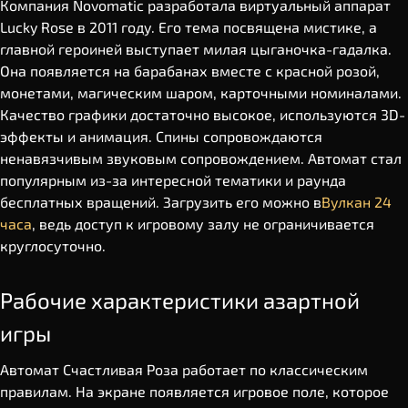
Компания Novomatic разработала виртуальный аппарат
Lucky Rose в 2011 году. Его тема посвящена мистике, а
главной героиней выступает милая цыганочка-гадалка.
Она появляется на барабанах вместе с красной розой,
монетами, магическим шаром, карточными номиналами.
Качество графики достаточно высокое, используются 3D-
эффекты и анимация. Спины сопровождаются
ненавязчивым звуковым сопровождением. Автомат стал
популярным из-за интересной тематики и раунда
бесплатных вращений. Загрузить его можно в
Вулкан 24
часа
, ведь доступ к игровому залу не ограничивается
круглосуточно.
Рабочие характеристики азартной
игры
Автомат Счастливая Роза работает по классическим
правилам. На экране появляется игровое поле, которое