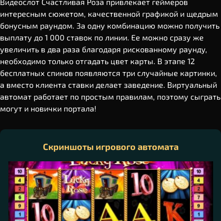
Видеослот Счастливая Роза привлекает геймеров
интересным сюжетом, качественной графикой и щедрым
бонусным раундом. За одну комбинацию можно получить
выплату до 1 000 ставок по линии. Ее можно сразу же
увеличить в два раза благодаря рискованному раунду,
необходимо только отгадать цвет карты. В этапе 12
бесплатных спинов появляются три случайные картинки,
а вместо клиента ставки делает заведение. Виртуальный
автомат работает по простым правилам, поэтому сыграть
могут и новички портала!
Скриншоты игрового автомата