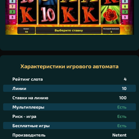
Характеристики игрового автомата
Рейтинг слота
4
Линии
10
Ставки на линию
100
Мультиплееры
Есть
Риск - игра
Есть
Бесплатные игры
Есть
Производитель
Netent