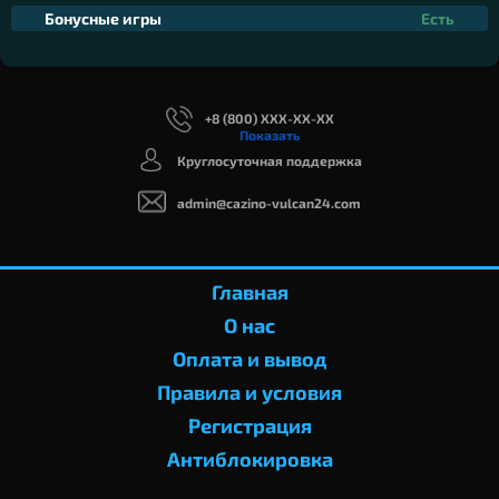
Бонусные игры
Есть
+8 (800) XXX-XX-XX
Показать
Круглосуточная поддержка
admin@cazino-vulcan24.com
Главная
О нас
Оплата и вывод
Правила и условия
Регистрация
Антиблокировка