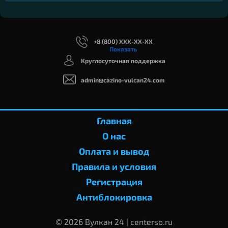
+8 (800) XXX-XX-XX
Показать
Круглосуточная поддержка
admin@cazino-vulcan24.com
Главная
О нас
Оплата и вывод
Правила и условия
Регистрация
Антиблокировка
© 2026 Вулкан 24 | centerso.ru