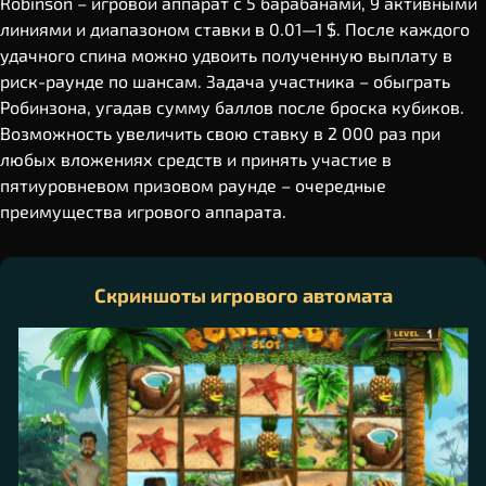
Robinson – игровой аппарат с 5 барабанами, 9 активными
линиями и диапазоном ставки в 0.01—1 $. После каждого
удачного спина можно удвоить полученную выплату в
риск-раунде по шансам. Задача участника – обыграть
Робинзона, угадав сумму баллов после броска кубиков.
Возможность увеличить свою ставку в 2 000 раз при
любых вложениях средств и принять участие в
пятиуровневом призовом раунде – очередные
преимущества игрового аппарата.
Скриншоты игрового автомата