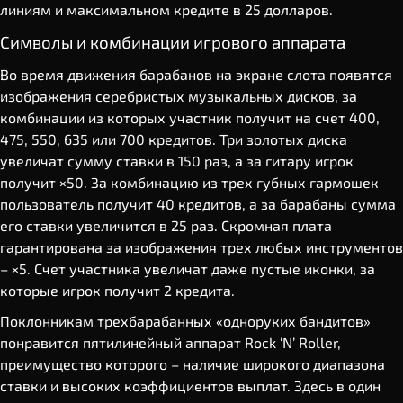
линиям и максимальном кредите в 25 долларов.
Символы и комбинации игрового аппарата
Во время движения барабанов на экране слота появятся
изображения серебристых музыкальных дисков, за
комбинации из которых участник получит на счет 400,
475, 550, 635 или 700 кредитов. Три золотых диска
увеличат сумму ставки в 150 раз, а за гитару игрок
получит ×50. За комбинацию из трех губных гармошек
пользователь получит 40 кредитов, а за барабаны сумма
его ставки увеличится в 25 раз. Скромная плата
гарантирована за изображения трех любых инструментов
– ×5. Счет участника увеличат даже пустые иконки, за
которые игрок получит 2 кредита.
Поклонникам трехбарабанных «одноруких бандитов»
понравится пятилинейный аппарат Rock ‘N’ Roller,
преимущество которого – наличие широкого диапазона
ставки и высоких коэффициентов выплат. Здесь в один