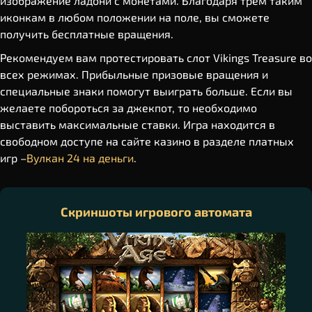
изображение ладони с монетами. Благодаря трем таким
иконкам в любом положении на поле, вы сможете
получить бесплатные вращения.
Рекомендуем вам протестировать слот Vikings Treasure во
всех режимах. Прибыльные призовые вращения и
специальные знаки помогут выиграть больше. Если вы
желаете побороться за джекпот, то необходимо
выставить максимальные ставки. Игра находится в
свободном доступе на сайте казино в разделе платных
игр –
Вулкан 24 на деньги
.
Скриншоты игрового автомата