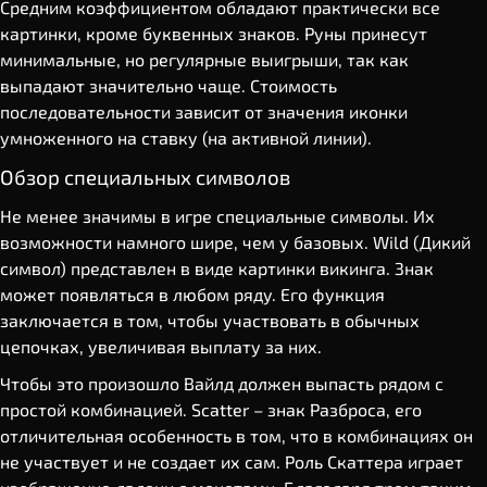
Средним коэффициентом обладают практически все
картинки, кроме буквенных знаков. Руны принесут
минимальные, но регулярные выигрыши, так как
выпадают значительно чаще. Стоимость
последовательности зависит от значения иконки
умноженного на ставку (на активной линии).
Обзор специальных символов
Не менее значимы в игре специальные символы. Их
возможности намного шире, чем у базовых. Wild (Дикий
символ) представлен в виде картинки викинга. Знак
может появляться в любом ряду. Его функция
заключается в том, чтобы участвовать в обычных
цепочках, увеличивая выплату за них.
Чтобы это произошло Вайлд должен выпасть рядом с
простой комбинацией. Scatter – знак Разброса, его
отличительная особенность в том, что в комбинациях он
не участвует и не создает их сам. Роль Скаттера играет