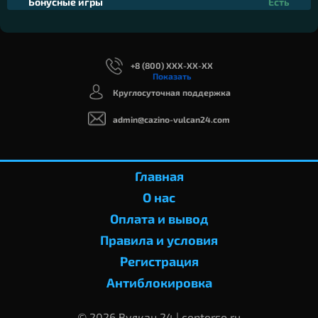
Бонусные игры
Есть
+8 (800) XXX-XX-XX
Показать
Круглосуточная поддержка
admin@cazino-vulcan24.com
Главная
О нас
Оплата и вывод
Правила и условия
Регистрация
Антиблокировка
© 2026 Вулкан 24 | centerso.ru