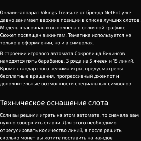
Онлайн-аппарат Vikings Treasure от бренда NetEnt уже
давно занимает верхние позиции в списке лучших слотов.
Модель красочная и выполнена в отличной графике.
Сюжет посвящен викингам. Тематика используется не
только в оформлении, но и в символах.
В строении игрового автомата Сокровища Викингов
находятся пять барабанов, 3 ряда из 5 ячеек и 15 линий.
Кроме стандартного режима игры, предусмотрены
бесплатные вращения, прогрессивный джекпот и
дополнительные возможности специальных символов.
Техническое оснащение слота
Если вы решили играть на этом автомате, то сначала вам
нужно совершить ставки. Для этого необходимо
отрегулировать количество линий, а после решить
сколько монет вы хотите поставить на каждое