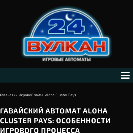
Главная
>>
Игровой зал
>>
Aloha Cluster Pays
ГАВАЙСКИЙ АВТОМАТ ALOHA
CLUSTER PAYS: ОСОБЕННОСТИ
ИГРОВОГО ПРОЦЕССА