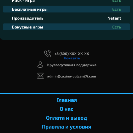
Риск - игра
Есть
Бесплатные игры
Есть
Производитель
Netent
Бонусные игры
Есть
+8 (800) XXX-XX-XX
Показать
Круглосуточная поддержка
admin@cazino-vulcan24.com
Главная
О нас
Оплата и вывод
Правила и условия