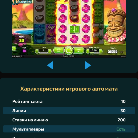
Характеристики игрового автомата
Рейтинг слота
10
Линии
30
Ставки на линию
200
Мультиплееры
Есть